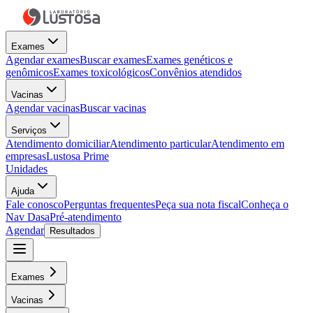
Exames
Agendar exames
Buscar exames
Exames genéticos e
genômicos
Exames toxicológicos
Convênios atendidos
Vacinas
Agendar vacinas
Buscar vacinas
Serviços
Atendimento domiciliar
Atendimento particular
Atendimento em
empresas
Lustosa Prime
Unidades
Ajuda
Fale conosco
Perguntas frequentes
Peça sua nota fiscal
Conheça o
Nav Dasa
Pré-atendimento
Agendar
Resultados
Exames
Vacinas