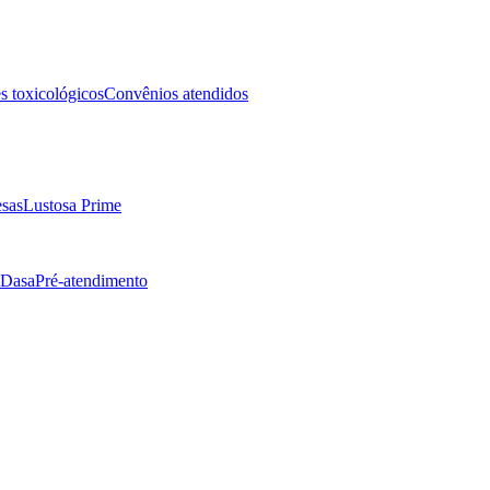
 toxicológicos
Convênios atendidos
sas
Lustosa Prime
 Dasa
Pré-atendimento