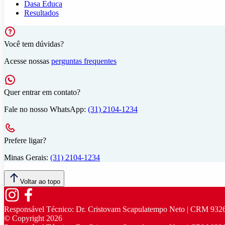
Dasa Educa
Resultados
Você tem dúvidas?
Acesse nossas
perguntas frequentes
Quer entrar em contato?
Fale no nosso WhatsApp:
(31) 2104-1234
Prefere ligar?
Minas Gerais:
(31) 2104-1234
Voltar ao topo
Responsável Técnico:
Dr. Cristovam Scapulatempo Neto | CRM 932
© Copyright
2026