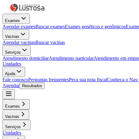
Exames
Agendar exames
Buscar exames
Exames genéticos e genômicos
Exames
Vacinas
Agendar vacinas
Buscar vacinas
Serviços
Atendimento domiciliar
Atendimento particular
Atendimento em empre
Unidades
Ajuda
Fale conosco
Perguntas frequentes
Peça sua nota fiscal
Conheça o Nav
Agendar
Resultados
Exames
Vacinas
Serviços
Unidades