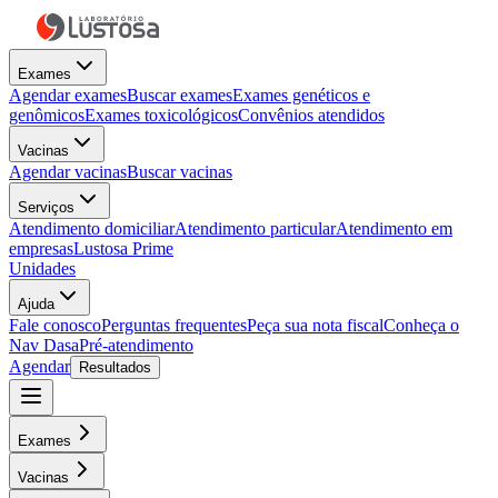
Exames
Agendar exames
Buscar exames
Exames genéticos e
genômicos
Exames toxicológicos
Convênios atendidos
Vacinas
Agendar vacinas
Buscar vacinas
Serviços
Atendimento domiciliar
Atendimento particular
Atendimento em
empresas
Lustosa Prime
Unidades
Ajuda
Fale conosco
Perguntas frequentes
Peça sua nota fiscal
Conheça o
Nav Dasa
Pré-atendimento
Agendar
Resultados
Exames
Vacinas