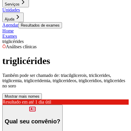
Serviços
Unidades
Ajuda
Agendar
Resultados de exames
Home
Exames
triglicérides
Análises clínicas
triglicérides
Também pode ser chamado de:
triacilglicerois, triclicerides,
triglicemia, trigliceridemia, triglicerideos, trigliceridios, triglicerides
no soro
Mostrar mais nomes
Resultado em até
1 dia útil
Qual seu convênio?