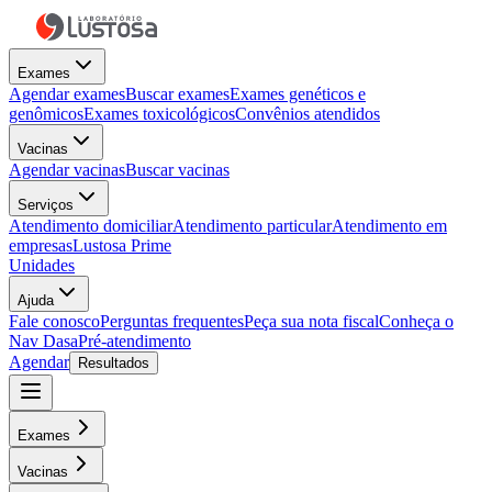
Exames
Agendar exames
Buscar exames
Exames genéticos e
genômicos
Exames toxicológicos
Convênios atendidos
Vacinas
Agendar vacinas
Buscar vacinas
Serviços
Atendimento domiciliar
Atendimento particular
Atendimento em
empresas
Lustosa Prime
Unidades
Ajuda
Fale conosco
Perguntas frequentes
Peça sua nota fiscal
Conheça o
Nav Dasa
Pré-atendimento
Agendar
Resultados
Exames
Vacinas