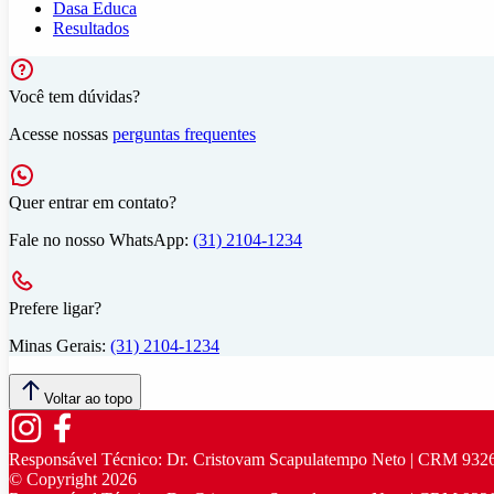
Dasa Educa
Resultados
Você tem dúvidas?
Acesse nossas
perguntas frequentes
Quer entrar em contato?
Fale no nosso WhatsApp:
(31) 2104-1234
Prefere ligar?
Minas Gerais:
(31) 2104-1234
Voltar ao topo
Responsável Técnico:
Dr. Cristovam Scapulatempo Neto | CRM 932
© Copyright
2026