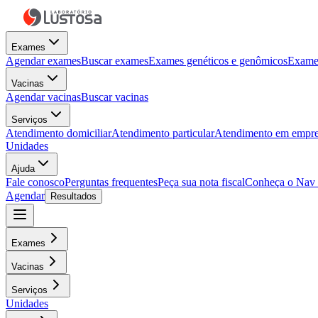
Exames
Agendar exames
Buscar exames
Exames genéticos e genômicos
Exames
Vacinas
Agendar vacinas
Buscar vacinas
Serviços
Atendimento domiciliar
Atendimento particular
Atendimento em empre
Unidades
Ajuda
Fale conosco
Perguntas frequentes
Peça sua nota fiscal
Conheça o Nav
Agendar
Resultados
Exames
Vacinas
Serviços
Unidades