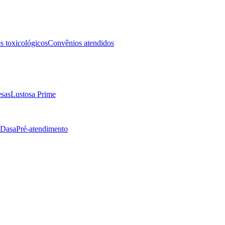
 toxicológicos
Convênios atendidos
sas
Lustosa Prime
 Dasa
Pré-atendimento