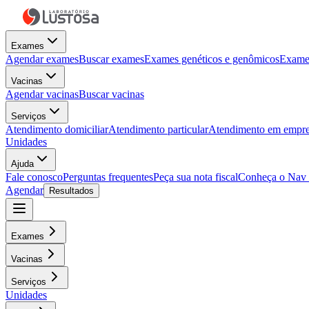
Exames
Agendar exames
Buscar exames
Exames genéticos e genômicos
Exames
Vacinas
Agendar vacinas
Buscar vacinas
Serviços
Atendimento domiciliar
Atendimento particular
Atendimento em empre
Unidades
Ajuda
Fale conosco
Perguntas frequentes
Peça sua nota fiscal
Conheça o Nav
Agendar
Resultados
Exames
Vacinas
Serviços
Unidades