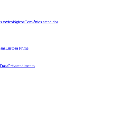
 toxicológicos
Convênios atendidos
sas
Lustosa Prime
 Dasa
Pré-atendimento