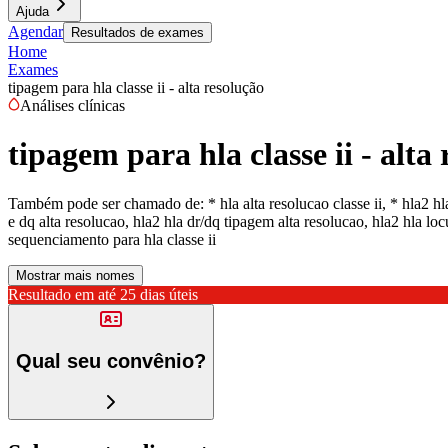
Ajuda
Agendar
Resultados de exames
Home
Exames
tipagem para hla classe ii - alta resolução
Análises clínicas
tipagem para hla classe ii - alta
Também pode ser chamado de:
* hla alta resolucao classe ii, * hla2 h
e dq alta resolucao, hla2 hla dr/dq tipagem alta resolucao, hla2 hla locu
sequenciamento para hla classe ii
Mostrar mais nomes
Resultado em até
25 dias úteis
Qual seu convênio?