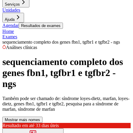
Serviços
Unidades
Ajuda
Agendar
Resultados de exames
Home
Exames
sequenciamento completo dos genes fbn1, tgfbr1 e tgfbr2 - ngs
Análises clínicas
sequenciamento completo dos
genes fbn1, tgfbr1 e tgfbr2 -
ngs
Também pode ser chamado de:
síndrome loyes-dietz, marfan, loyes-
dietz, genes fbn1, tgfbr1 e tgfbr2, pesquisa para a síndrome de
marfan, síndrome de marfan
Mostrar mais nomes
Resultado em até
33 dias úteis