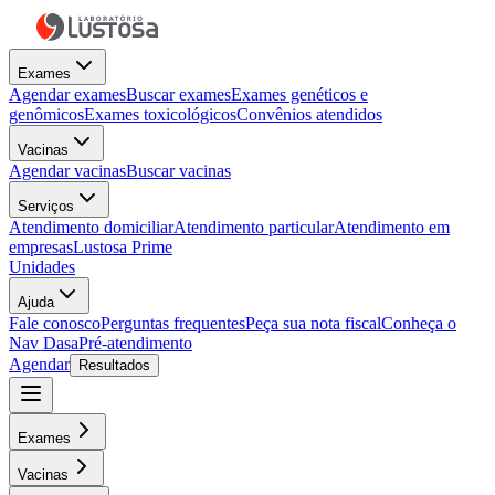
Exames
Agendar exames
Buscar exames
Exames genéticos e
genômicos
Exames toxicológicos
Convênios atendidos
Vacinas
Agendar vacinas
Buscar vacinas
Serviços
Atendimento domiciliar
Atendimento particular
Atendimento em
empresas
Lustosa Prime
Unidades
Ajuda
Fale conosco
Perguntas frequentes
Peça sua nota fiscal
Conheça o
Nav Dasa
Pré-atendimento
Agendar
Resultados
Exames
Vacinas