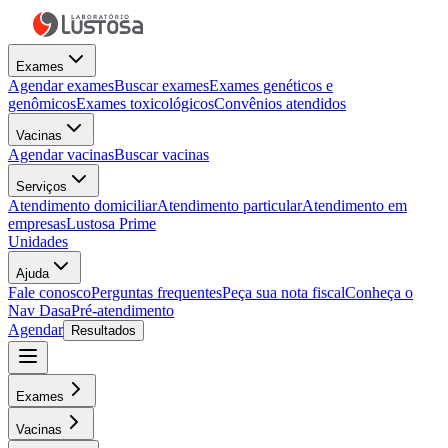
Exames
Agendar exames
Buscar exames
Exames genéticos e
genômicos
Exames toxicológicos
Convênios atendidos
Vacinas
Agendar vacinas
Buscar vacinas
Serviços
Atendimento domiciliar
Atendimento particular
Atendimento em
empresas
Lustosa Prime
Unidades
Ajuda
Fale conosco
Perguntas frequentes
Peça sua nota fiscal
Conheça o
Nav Dasa
Pré-atendimento
Agendar
Resultados
Exames
Vacinas