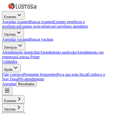
Exames
Agendar exames
Buscar exames
Exames genéticos e
genômicos
Exames toxicológicos
Convênios atendidos
Vacinas
Agendar vacinas
Buscar vacinas
Serviços
Atendimento domiciliar
Atendimento particular
Atendimento em
empresas
Lustosa Prime
Unidades
Ajuda
Fale conosco
Perguntas frequentes
Peça sua nota fiscal
Conheça o
Nav Dasa
Pré-atendimento
Agendar
Resultados
Exames
Vacinas