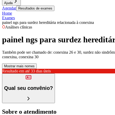
Ajuda
Agendar
Resultados de exames
Home
Exames
painel ngs para surdez hereditária relacionada à conexina
Análises clínicas
painel ngs para surdez hereditá
Também pode ser chamado de:
conexina 26 e 30, surdez não sindrômi
conexina, conexina 30
Mostrar mais nomes
Resultado em até
33 dias úteis
Qual seu convênio?
Sobre o atendimento