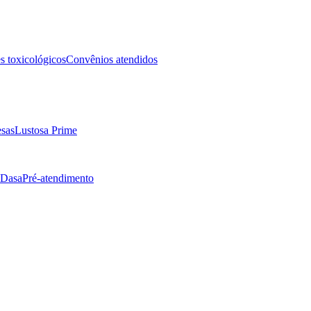
 toxicológicos
Convênios atendidos
sas
Lustosa Prime
 Dasa
Pré-atendimento