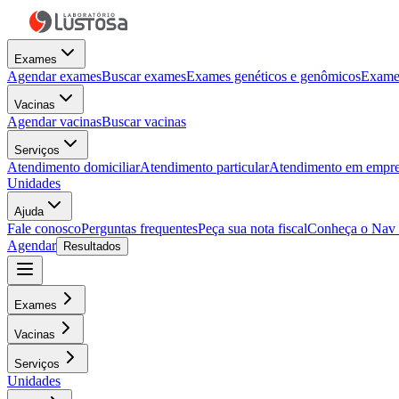
Exames
Agendar exames
Buscar exames
Exames genéticos e genômicos
Exames
Vacinas
Agendar vacinas
Buscar vacinas
Serviços
Atendimento domiciliar
Atendimento particular
Atendimento em empre
Unidades
Ajuda
Fale conosco
Perguntas frequentes
Peça sua nota fiscal
Conheça o Nav
Agendar
Resultados
Exames
Vacinas
Serviços
Unidades