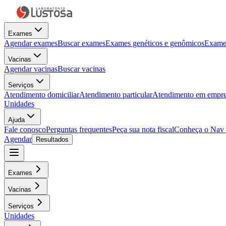
Exames
Agendar exames
Buscar exames
Exames genéticos e genômicos
Exames
Vacinas
Agendar vacinas
Buscar vacinas
Serviços
Atendimento domiciliar
Atendimento particular
Atendimento em empre
Unidades
Ajuda
Fale conosco
Perguntas frequentes
Peça sua nota fiscal
Conheça o Nav
Agendar
Resultados
Exames
Vacinas
Serviços
Unidades