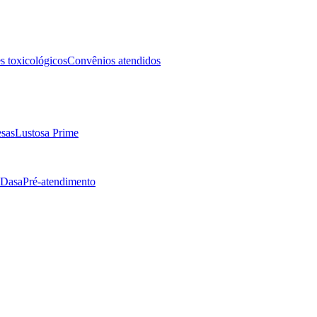
 toxicológicos
Convênios atendidos
sas
Lustosa Prime
 Dasa
Pré-atendimento