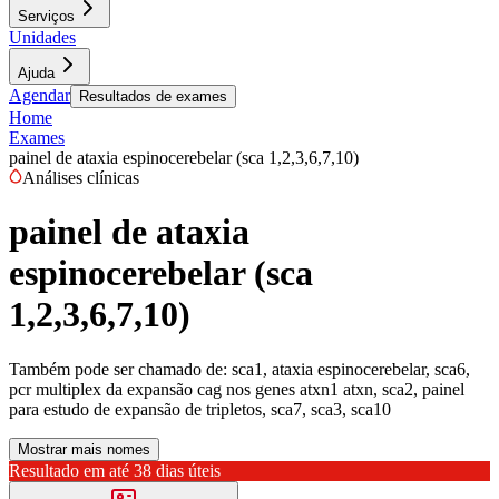
Serviços
Unidades
Ajuda
Agendar
Resultados de exames
Home
Exames
painel de ataxia espinocerebelar (sca 1,2,3,6,7,10)
Análises clínicas
painel de ataxia
espinocerebelar (sca
1,2,3,6,7,10)
Também pode ser chamado de:
sca1, ataxia espinocerebelar, sca6,
pcr multiplex da expansão cag nos genes atxn1 atxn, sca2, painel
para estudo de expansão de tripletos, sca7, sca3, sca10
Mostrar mais nomes
Resultado em até
38 dias úteis