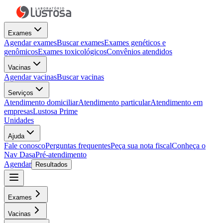
Exames
Agendar exames
Buscar exames
Exames genéticos e
genômicos
Exames toxicológicos
Convênios atendidos
Vacinas
Agendar vacinas
Buscar vacinas
Serviços
Atendimento domiciliar
Atendimento particular
Atendimento em
empresas
Lustosa Prime
Unidades
Ajuda
Fale conosco
Perguntas frequentes
Peça sua nota fiscal
Conheça o
Nav Dasa
Pré-atendimento
Agendar
Resultados
Exames
Vacinas