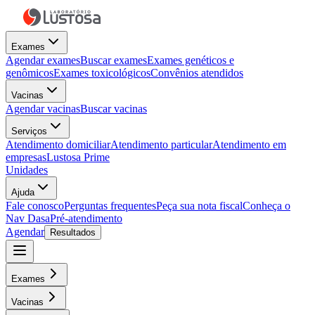
Exames
Agendar exames
Buscar exames
Exames genéticos e
genômicos
Exames toxicológicos
Convênios atendidos
Vacinas
Agendar vacinas
Buscar vacinas
Serviços
Atendimento domiciliar
Atendimento particular
Atendimento em
empresas
Lustosa Prime
Unidades
Ajuda
Fale conosco
Perguntas frequentes
Peça sua nota fiscal
Conheça o
Nav Dasa
Pré-atendimento
Agendar
Resultados
Exames
Vacinas