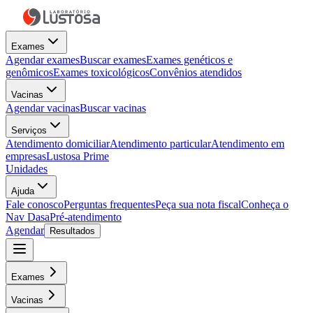
Exames
Agendar exames
Buscar exames
Exames genéticos e
genômicos
Exames toxicológicos
Convênios atendidos
Vacinas
Agendar vacinas
Buscar vacinas
Serviços
Atendimento domiciliar
Atendimento particular
Atendimento em
empresas
Lustosa Prime
Unidades
Ajuda
Fale conosco
Perguntas frequentes
Peça sua nota fiscal
Conheça o
Nav Dasa
Pré-atendimento
Agendar
Resultados
Exames
Vacinas