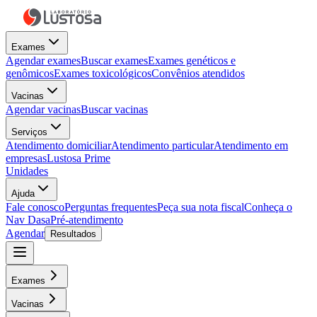
Exames
Agendar exames
Buscar exames
Exames genéticos e
genômicos
Exames toxicológicos
Convênios atendidos
Vacinas
Agendar vacinas
Buscar vacinas
Serviços
Atendimento domiciliar
Atendimento particular
Atendimento em
empresas
Lustosa Prime
Unidades
Ajuda
Fale conosco
Perguntas frequentes
Peça sua nota fiscal
Conheça o
Nav Dasa
Pré-atendimento
Agendar
Resultados
Exames
Vacinas