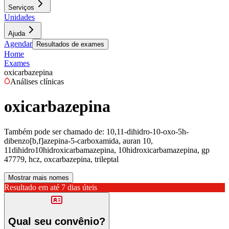
Serviços
Unidades
Ajuda
Agendar
Resultados de exames
Home
Exames
oxicarbazepina
Análises clínicas
oxicarbazepina
Também pode ser chamado de:
10,11-dihidro-10-oxo-5h-
dibenzo[b,f]azepina-5-carboxamida, auran 10,
11dihidro10hidroxicarbamazepina, 10hidroxicarbamazepina, gp
47779, hcz, oxcarbazepina, trileptal
Mostrar mais nomes
Resultado em até
7 dias úteis
Qual seu convênio?