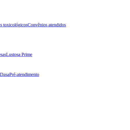
 toxicológicos
Convênios atendidos
sas
Lustosa Prime
 Dasa
Pré-atendimento