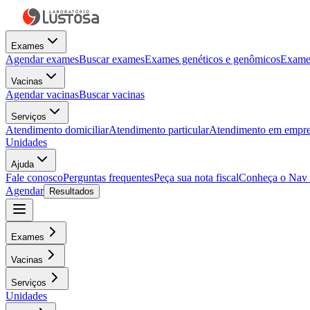
Exames
Agendar exames
Buscar exames
Exames genéticos e genômicos
Exames
Vacinas
Agendar vacinas
Buscar vacinas
Serviços
Atendimento domiciliar
Atendimento particular
Atendimento em empre
Unidades
Ajuda
Fale conosco
Perguntas frequentes
Peça sua nota fiscal
Conheça o Nav
Agendar
Resultados
Exames
Vacinas
Serviços
Unidades