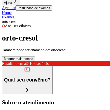
Ajuda
Agendar
Resultados de exames
Home
Exames
orto-cresol
Análises clínicas
orto-cresol
Também pode ser chamado de:
ortocresol
Mostrar mais nomes
Resultado em até
10 dias úteis
Qual seu convênio?
Sobre o atendimento