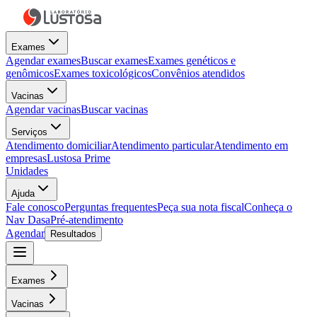
Exames
Agendar exames
Buscar exames
Exames genéticos e
genômicos
Exames toxicológicos
Convênios atendidos
Vacinas
Agendar vacinas
Buscar vacinas
Serviços
Atendimento domiciliar
Atendimento particular
Atendimento em
empresas
Lustosa Prime
Unidades
Ajuda
Fale conosco
Perguntas frequentes
Peça sua nota fiscal
Conheça o
Nav Dasa
Pré-atendimento
Agendar
Resultados
Exames
Vacinas