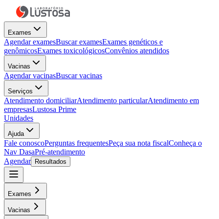
Exames
Agendar exames
Buscar exames
Exames genéticos e
genômicos
Exames toxicológicos
Convênios atendidos
Vacinas
Agendar vacinas
Buscar vacinas
Serviços
Atendimento domiciliar
Atendimento particular
Atendimento em
empresas
Lustosa Prime
Unidades
Ajuda
Fale conosco
Perguntas frequentes
Peça sua nota fiscal
Conheça o
Nav Dasa
Pré-atendimento
Agendar
Resultados
Exames
Vacinas