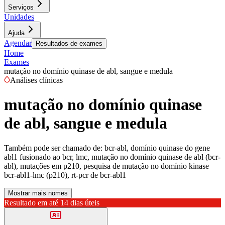
Serviços
Unidades
Ajuda
Agendar
Resultados de exames
Home
Exames
mutação no domínio quinase de abl, sangue e medula
Análises clínicas
mutação no domínio quinase
de abl, sangue e medula
Também pode ser chamado de:
bcr-abl, domínio quinase do gene
abl1 fusionado ao bcr, lmc, mutação no domínio quinase de abl (bcr-
abl), mutações em p210, pesquisa de mutação no domínio kinase
bcr-abl1-lmc (p210), rt-pcr de bcr-abl1
Mostrar mais nomes
Resultado em até
14 dias úteis