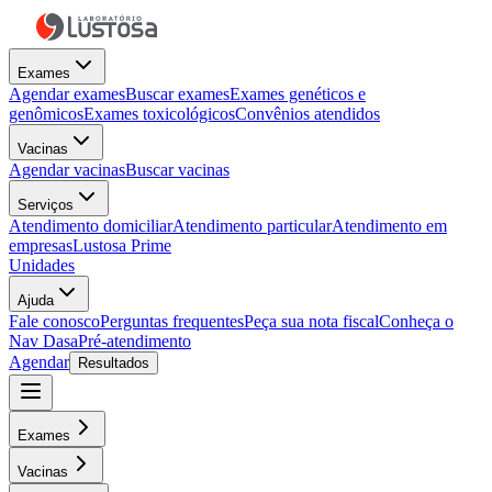
Exames
Agendar exames
Buscar exames
Exames genéticos e
genômicos
Exames toxicológicos
Convênios atendidos
Vacinas
Agendar vacinas
Buscar vacinas
Serviços
Atendimento domiciliar
Atendimento particular
Atendimento em
empresas
Lustosa Prime
Unidades
Ajuda
Fale conosco
Perguntas frequentes
Peça sua nota fiscal
Conheça o
Nav Dasa
Pré-atendimento
Agendar
Resultados
Exames
Vacinas