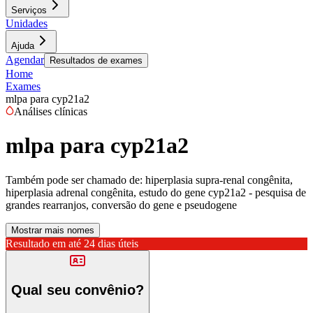
Serviços
Unidades
Ajuda
Agendar
Resultados de exames
Home
Exames
mlpa para cyp21a2
Análises clínicas
mlpa para cyp21a2
Também pode ser chamado de:
hiperplasia supra-renal congênita,
hiperplasia adrenal congênita, estudo do gene cyp21a2 - pesquisa de
grandes rearranjos, conversão do gene e pseudogene
Mostrar mais nomes
Resultado em até
24 dias úteis
Qual seu convênio?