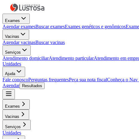
Exames
Agendar exames
Buscar exames
Exames genéticos e genômicos
Exames
Vacinas
Agendar vacinas
Buscar vacinas
Serviços
Atendimento domiciliar
Atendimento particular
Atendimento em empre
Unidades
Ajuda
Fale conosco
Perguntas frequentes
Peça sua nota fiscal
Conheça o Nav
Agendar
Resultados
Exames
Vacinas
Serviços
Unidades