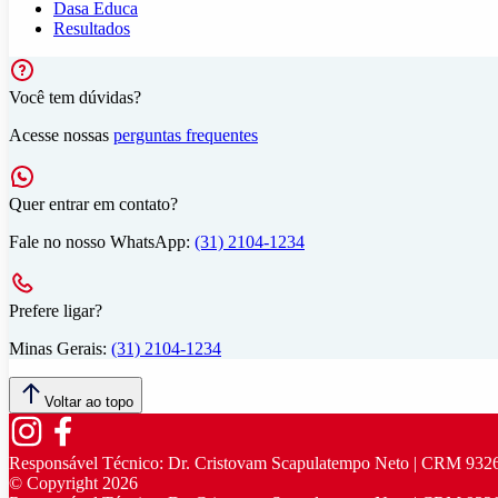
Dasa Educa
Resultados
Você tem dúvidas?
Acesse nossas
perguntas frequentes
Quer entrar em contato?
Fale no nosso WhatsApp:
(31) 2104-1234
Prefere ligar?
Minas Gerais:
(31) 2104-1234
Voltar ao topo
Responsável Técnico:
Dr. Cristovam Scapulatempo Neto | CRM 932
© Copyright
2026