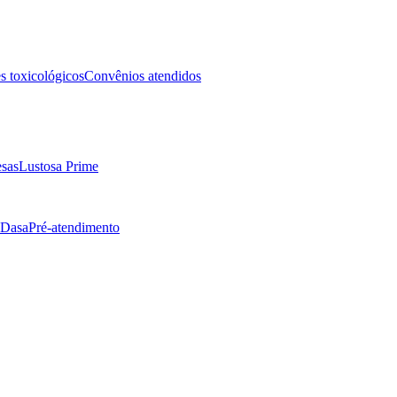
 toxicológicos
Convênios atendidos
sas
Lustosa Prime
 Dasa
Pré-atendimento