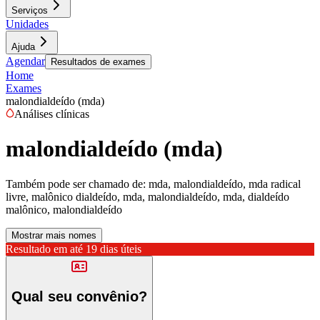
Serviços
Unidades
Ajuda
Agendar
Resultados de exames
Home
Exames
malondialdeído (mda)
Análises clínicas
malondialdeído (mda)
Também pode ser chamado de:
mda, malondialdeído, mda radical
livre, malônico dialdeído, mda, malondialdeído, mda, dialdeído
malônico, malondialdeído
Mostrar mais nomes
Resultado em até
19 dias úteis
Qual seu convênio?