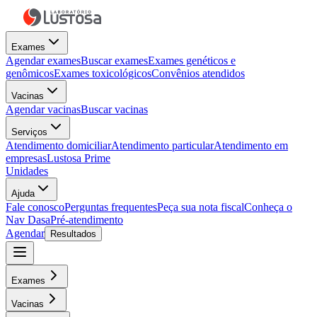
Exames
Agendar exames
Buscar exames
Exames genéticos e
genômicos
Exames toxicológicos
Convênios atendidos
Vacinas
Agendar vacinas
Buscar vacinas
Serviços
Atendimento domiciliar
Atendimento particular
Atendimento em
empresas
Lustosa Prime
Unidades
Ajuda
Fale conosco
Perguntas frequentes
Peça sua nota fiscal
Conheça o
Nav Dasa
Pré-atendimento
Agendar
Resultados
Exames
Vacinas