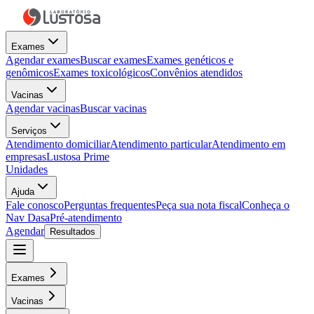
Exames
Agendar exames
Buscar exames
Exames genéticos e
genômicos
Exames toxicológicos
Convênios atendidos
Vacinas
Agendar vacinas
Buscar vacinas
Serviços
Atendimento domiciliar
Atendimento particular
Atendimento em
empresas
Lustosa Prime
Unidades
Ajuda
Fale conosco
Perguntas frequentes
Peça sua nota fiscal
Conheça o
Nav Dasa
Pré-atendimento
Agendar
Resultados
Exames
Vacinas