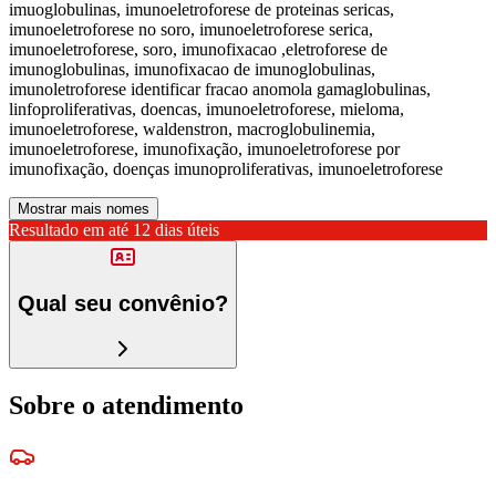
imuoglobulinas, imunoeletroforese de proteinas sericas,
imunoeletroforese no soro, imunoeletroforese serica,
imunoeletroforese, soro, imunofixacao ,eletroforese de
imunoglobulinas, imunofixacao de imunoglobulinas,
imunoletroforese identificar fracao anomola gamaglobulinas,
linfoproliferativas, doencas, imunoeletroforese, mieloma,
imunoeletroforese, waldenstron, macroglobulinemia,
imunoeletroforese, imunofixação, imunoeletroforese por
imunofixação, doenças imunoproliferativas, imunoeletroforese
Mostrar mais nomes
Resultado em até
12 dias úteis
Qual seu convênio?
Sobre o atendimento