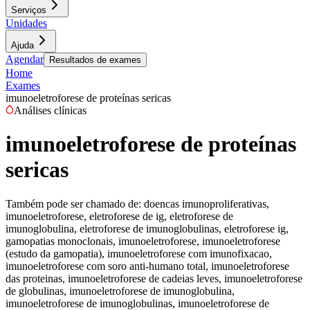
Serviços
Unidades
Ajuda
Agendar
Resultados de exames
Home
Exames
imunoeletroforese de proteínas sericas
Análises clínicas
imunoeletroforese de proteínas
sericas
Também pode ser chamado de:
doencas imunoproliferativas,
imunoeletroforese, eletroforese de ig, eletroforese de
imunoglobulina, eletroforese de imunoglobulinas, eletroforese ig,
gamopatias monoclonais, imunoeletroforese, imunoeletroforese
(estudo da gamopatia), imunoeletroforese com imunofixacao,
imunoeletroforese com soro anti-humano total, imunoeletroforese
das proteinas, imunoeletroforese de cadeias leves, imunoeletroforese
de globulinas, imunoeletroforese de imunoglobulina,
imunoeletroforese de imunoglobulinas, imunoeletroforese de