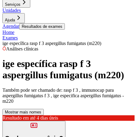
Serviços
Unidades
Ajuda
Agendar
Resultados de exames
Home
Exames
ige específica rasp f 3 aspergillus fumigatus (m220)
Análises clínicas
ige específica rasp f 3
aspergillus fumigatus (m220)
Também pode ser chamado de:
rasp f 3 , immunocap para
aspergillus fumigatus f 3 , ige especifica aspergillus fumigatus -
m220
Mostrar mais nomes
Resultado em até
4 dias úteis