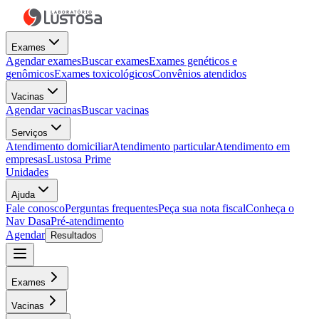
Exames
Agendar exames
Buscar exames
Exames genéticos e
genômicos
Exames toxicológicos
Convênios atendidos
Vacinas
Agendar vacinas
Buscar vacinas
Serviços
Atendimento domiciliar
Atendimento particular
Atendimento em
empresas
Lustosa Prime
Unidades
Ajuda
Fale conosco
Perguntas frequentes
Peça sua nota fiscal
Conheça o
Nav Dasa
Pré-atendimento
Agendar
Resultados
Exames
Vacinas