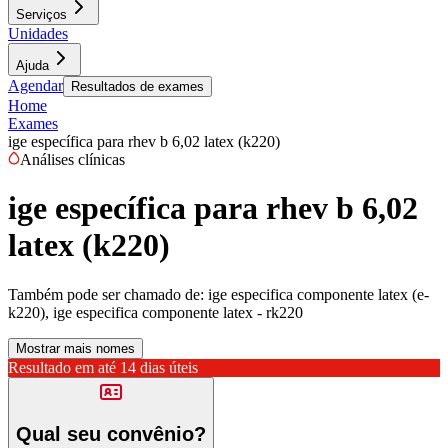
Serviços
Unidades
Ajuda
Agendar
Resultados de exames
Home
Exames
ige específica para rhev b 6,02 latex (k220)
Análises clínicas
ige específica para rhev b 6,02
latex (k220)
Também pode ser chamado de:
ige especifica componente latex (e-
k220), ige especifica componente latex - rk220
Mostrar mais nomes
Resultado em até
14 dias úteis
Qual seu convênio?