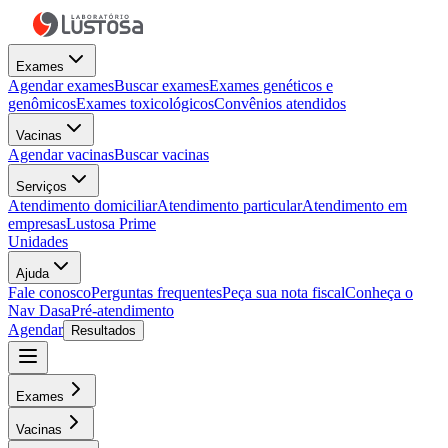
Exames
Agendar exames
Buscar exames
Exames genéticos e
genômicos
Exames toxicológicos
Convênios atendidos
Vacinas
Agendar vacinas
Buscar vacinas
Serviços
Atendimento domiciliar
Atendimento particular
Atendimento em
empresas
Lustosa Prime
Unidades
Ajuda
Fale conosco
Perguntas frequentes
Peça sua nota fiscal
Conheça o
Nav Dasa
Pré-atendimento
Agendar
Resultados
Exames
Vacinas