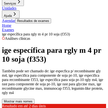
Serviços
Unidades
Ajuda
Agendar
Resultados de exames
Home
Exames
ige específica para rgly m 4 pr 10 soja (f353)
Análises clínicas
ige específica para rgly m 4 pr
10 soja (f353)
Também pode ser chamado de:
ige especfica p/ recombinante gly
m4, ige especifica para componente de soja pr-10, ige especifica
para recombinante f353, ige especifica para soja pr-10 rgly m4, ige
rast para componente de soja pr-10, ige rast para glycine max, ige
recombinante glycine max, immunocap f353, legumin-like protein,
rgly m4
Mostrar mais nomes
Resultado em até
2 dias úteis