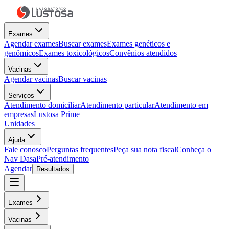
Exames
Agendar exames
Buscar exames
Exames genéticos e
genômicos
Exames toxicológicos
Convênios atendidos
Vacinas
Agendar vacinas
Buscar vacinas
Serviços
Atendimento domiciliar
Atendimento particular
Atendimento em
empresas
Lustosa Prime
Unidades
Ajuda
Fale conosco
Perguntas frequentes
Peça sua nota fiscal
Conheça o
Nav Dasa
Pré-atendimento
Agendar
Resultados
Exames
Vacinas