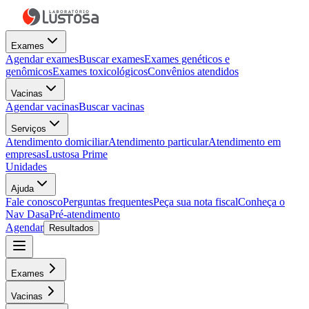
Exames
Agendar exames
Buscar exames
Exames genéticos e
genômicos
Exames toxicológicos
Convênios atendidos
Vacinas
Agendar vacinas
Buscar vacinas
Serviços
Atendimento domiciliar
Atendimento particular
Atendimento em
empresas
Lustosa Prime
Unidades
Ajuda
Fale conosco
Perguntas frequentes
Peça sua nota fiscal
Conheça o
Nav Dasa
Pré-atendimento
Agendar
Resultados
Exames
Vacinas