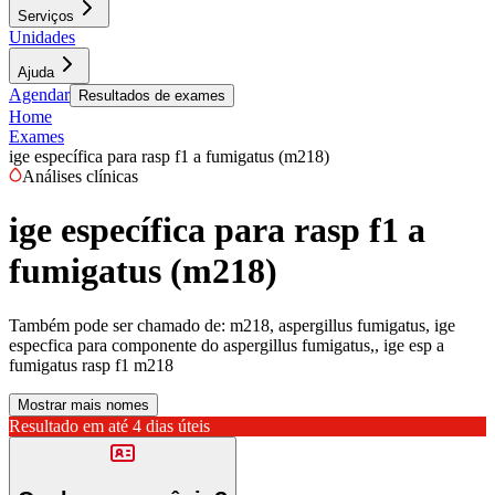
Serviços
Unidades
Ajuda
Agendar
Resultados de exames
Home
Exames
ige específica para rasp f1 a fumigatus (m218)
Análises clínicas
ige específica para rasp f1 a
fumigatus (m218)
Também pode ser chamado de:
m218, aspergillus fumigatus, ige
especfica para componente do aspergillus fumigatus,, ige esp a
fumigatus rasp f1 m218
Mostrar mais nomes
Resultado em até
4 dias úteis