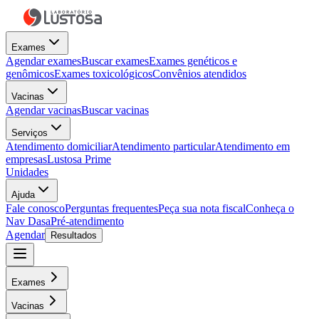
Exames
Agendar exames
Buscar exames
Exames genéticos e
genômicos
Exames toxicológicos
Convênios atendidos
Vacinas
Agendar vacinas
Buscar vacinas
Serviços
Atendimento domiciliar
Atendimento particular
Atendimento em
empresas
Lustosa Prime
Unidades
Ajuda
Fale conosco
Perguntas frequentes
Peça sua nota fiscal
Conheça o
Nav Dasa
Pré-atendimento
Agendar
Resultados
Exames
Vacinas