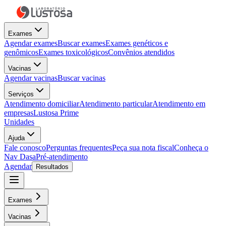
Exames
Agendar exames
Buscar exames
Exames genéticos e
genômicos
Exames toxicológicos
Convênios atendidos
Vacinas
Agendar vacinas
Buscar vacinas
Serviços
Atendimento domiciliar
Atendimento particular
Atendimento em
empresas
Lustosa Prime
Unidades
Ajuda
Fale conosco
Perguntas frequentes
Peça sua nota fiscal
Conheça o
Nav Dasa
Pré-atendimento
Agendar
Resultados
Exames
Vacinas