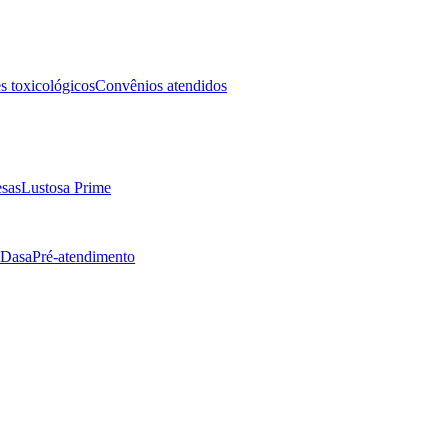
 toxicológicos
Convênios atendidos
sas
Lustosa Prime
 Dasa
Pré-atendimento