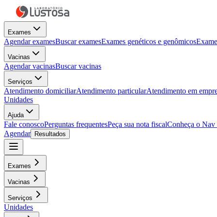
Exames
Agendar exames
Buscar exames
Exames genéticos e genômicos
Exames
Vacinas
Agendar vacinas
Buscar vacinas
Serviços
Atendimento domiciliar
Atendimento particular
Atendimento em empre
Unidades
Ajuda
Fale conosco
Perguntas frequentes
Peça sua nota fiscal
Conheça o Nav
Agendar
Resultados
Exames
Vacinas
Serviços
Unidades