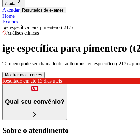
Ajuda
Agendar
Resultados de exames
Home
Exames
ige específica para pimentero (t217)
Análises clínicas
ige específica para pimentero (t
Também pode ser chamado de:
anticorpos ige especofico (t217) - pim
Mostrar mais nomes
Resultado em até
13 dias úteis
Qual seu convênio?
Sobre o atendimento