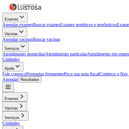
Exames
Agendar exames
Buscar exames
Exames genéticos e genômicos
Exames
Vacinas
Agendar vacinas
Buscar vacinas
Serviços
Atendimento domiciliar
Atendimento particular
Atendimento em empre
Unidades
Ajuda
Fale conosco
Perguntas frequentes
Peça sua nota fiscal
Conheça o Nav
Agendar
Resultados
Exames
Vacinas
Serviços
Unidades