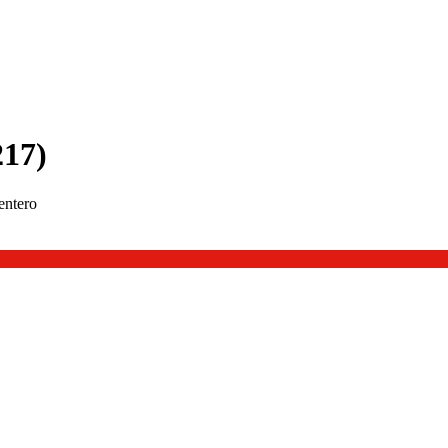
217)
entero