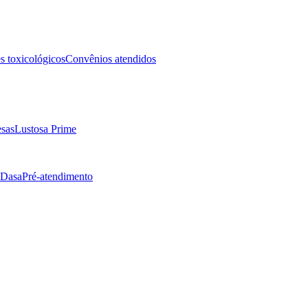
 toxicológicos
Convênios atendidos
sas
Lustosa Prime
 Dasa
Pré-atendimento