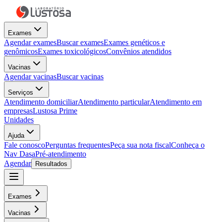
Exames
Agendar exames
Buscar exames
Exames genéticos e
genômicos
Exames toxicológicos
Convênios atendidos
Vacinas
Agendar vacinas
Buscar vacinas
Serviços
Atendimento domiciliar
Atendimento particular
Atendimento em
empresas
Lustosa Prime
Unidades
Ajuda
Fale conosco
Perguntas frequentes
Peça sua nota fiscal
Conheça o
Nav Dasa
Pré-atendimento
Agendar
Resultados
Exames
Vacinas