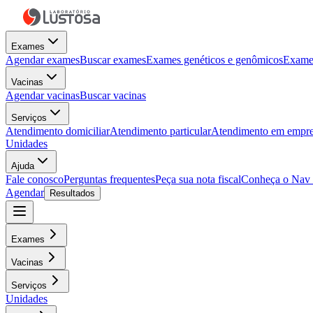
Exames
Agendar exames
Buscar exames
Exames genéticos e genômicos
Exames
Vacinas
Agendar vacinas
Buscar vacinas
Serviços
Atendimento domiciliar
Atendimento particular
Atendimento em empre
Unidades
Ajuda
Fale conosco
Perguntas frequentes
Peça sua nota fiscal
Conheça o Nav
Agendar
Resultados
Exames
Vacinas
Serviços
Unidades