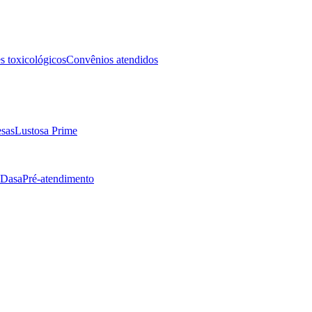
 toxicológicos
Convênios atendidos
sas
Lustosa Prime
 Dasa
Pré-atendimento