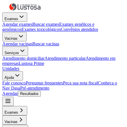
Exames
Agendar exames
Buscar exames
Exames genéticos e
genômicos
Exames toxicológicos
Convênios atendidos
Vacinas
Agendar vacinas
Buscar vacinas
Serviços
Atendimento domiciliar
Atendimento particular
Atendimento em
empresas
Lustosa Prime
Unidades
Ajuda
Fale conosco
Perguntas frequentes
Peça sua nota fiscal
Conheça o
Nav Dasa
Pré-atendimento
Agendar
Resultados
Exames
Vacinas