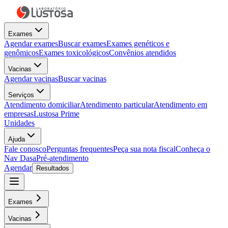
Exames
Agendar exames
Buscar exames
Exames genéticos e
genômicos
Exames toxicológicos
Convênios atendidos
Vacinas
Agendar vacinas
Buscar vacinas
Serviços
Atendimento domiciliar
Atendimento particular
Atendimento em
empresas
Lustosa Prime
Unidades
Ajuda
Fale conosco
Perguntas frequentes
Peça sua nota fiscal
Conheça o
Nav Dasa
Pré-atendimento
Agendar
Resultados
Exames
Vacinas