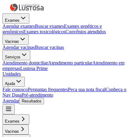
Exames
Agendar exames
Buscar exames
Exames genéticos e
genômicos
Exames toxicológicos
Convênios atendidos
Vacinas
Agendar vacinas
Buscar vacinas
Serviços
Atendimento domiciliar
Atendimento particular
Atendimento em
empresas
Lustosa Prime
Unidades
Ajuda
Fale conosco
Perguntas frequentes
Peça sua nota fiscal
Conheça o
Nav Dasa
Pré-atendimento
Agendar
Resultados
Exames
Vacinas