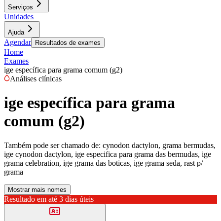
Serviços
Unidades
Ajuda
Agendar
Resultados de exames
Home
Exames
ige específica para grama comum (g2)
Análises clínicas
ige específica para grama
comum (g2)
Também pode ser chamado de:
cynodon dactylon, grama bermudas,
ige cynodon dactylon, ige especifica para grama das bermudas, ige
grama celebration, ige grama das boticas, ige grama seda, rast p/
grama
Mostrar mais nomes
Resultado em até
3 dias úteis