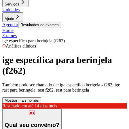
Serviços
Unidades
Ajuda
Agendar
Resultados de exames
Home
Exames
ige específica para berinjela (f262)
Análises clínicas
ige específica para berinjela
(f262)
Também pode ser chamado de:
ige especifico berigela - f262, ige
rast para beringela, rast f262, rast para beringela
Mostrar mais nomes
Resultado em até
14 dias úteis
Qual seu convênio?