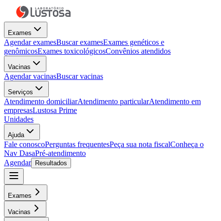
Exames
Agendar exames
Buscar exames
Exames genéticos e
genômicos
Exames toxicológicos
Convênios atendidos
Vacinas
Agendar vacinas
Buscar vacinas
Serviços
Atendimento domiciliar
Atendimento particular
Atendimento em
empresas
Lustosa Prime
Unidades
Ajuda
Fale conosco
Perguntas frequentes
Peça sua nota fiscal
Conheça o
Nav Dasa
Pré-atendimento
Agendar
Resultados
Exames
Vacinas