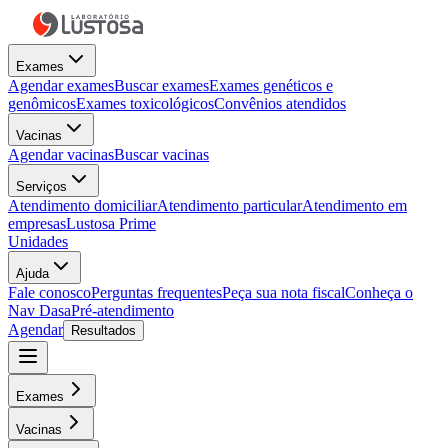
Exames
Agendar exames
Buscar exames
Exames genéticos e
genômicos
Exames toxicológicos
Convênios atendidos
Vacinas
Agendar vacinas
Buscar vacinas
Serviços
Atendimento domiciliar
Atendimento particular
Atendimento em
empresas
Lustosa Prime
Unidades
Ajuda
Fale conosco
Perguntas frequentes
Peça sua nota fiscal
Conheça o
Nav Dasa
Pré-atendimento
Agendar
Resultados
Exames
Vacinas