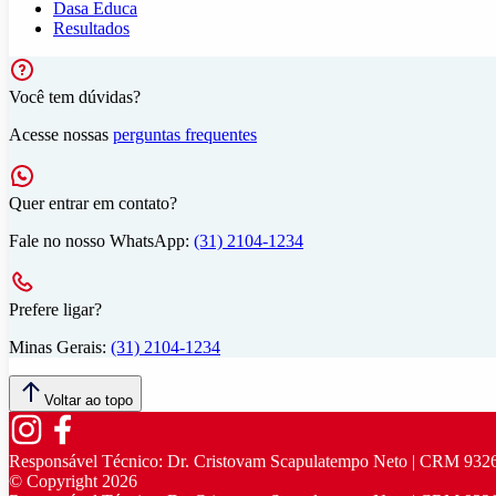
Dasa Educa
Resultados
Você tem dúvidas?
Acesse nossas
perguntas frequentes
Quer entrar em contato?
Fale no nosso WhatsApp:
(31) 2104-1234
Prefere ligar?
Minas Gerais:
(31) 2104-1234
Voltar ao topo
Responsável Técnico:
Dr. Cristovam Scapulatempo Neto | CRM 932
© Copyright
2026