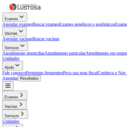
Exames
Agendar exames
Buscar exames
Exames genéticos e genômicos
Exames
Vacinas
Agendar vacinas
Buscar vacinas
Serviços
Atendimento domiciliar
Atendimento particular
Atendimento em empre
Unidades
Ajuda
Fale conosco
Perguntas frequentes
Peça sua nota fiscal
Conheça o Nav
Agendar
Resultados
Exames
Vacinas
Serviços
Unidades