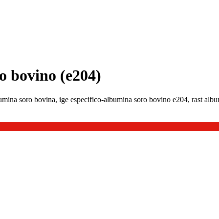
ro bovino (e204)
umina soro bovina, ige especifico-albumina soro bovino e204, rast album