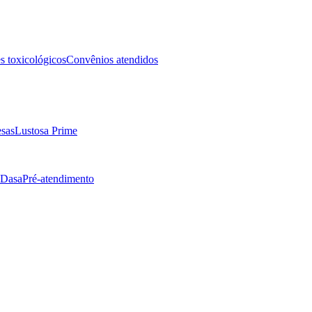
 toxicológicos
Convênios atendidos
sas
Lustosa Prime
 Dasa
Pré-atendimento