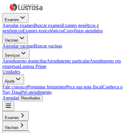
Exames
Agendar exames
Buscar exames
Exames genéticos e
genômicos
Exames toxicológicos
Convênios atendidos
Vacinas
Agendar vacinas
Buscar vacinas
Serviços
Atendimento domiciliar
Atendimento particular
Atendimento em
empresas
Lustosa Prime
Unidades
Ajuda
Fale conosco
Perguntas frequentes
Peça sua nota fiscal
Conheça o
Nav Dasa
Pré-atendimento
Agendar
Resultados
Exames
Vacinas