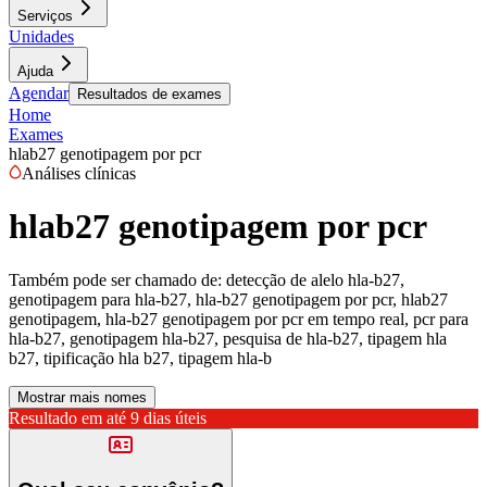
Serviços
Unidades
Ajuda
Agendar
Resultados de exames
Home
Exames
hlab27 genotipagem por pcr
Análises clínicas
hlab27 genotipagem por pcr
Também pode ser chamado de:
detecção de alelo hla-b27,
genotipagem para hla-b27, hla-b27 genotipagem por pcr, hlab27
genotipagem, hla-b27 genotipagem por pcr em tempo real, pcr para
hla-b27, genotipagem hla-b27, pesquisa de hla-b27, tipagem hla
b27, tipificação hla b27, tipagem hla-b
Mostrar mais nomes
Resultado em até
9 dias úteis