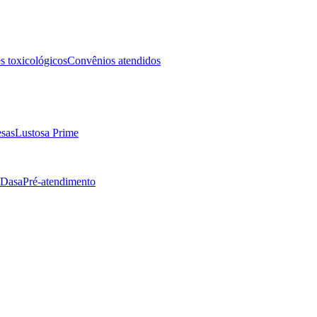
 toxicológicos
Convênios atendidos
sas
Lustosa Prime
 Dasa
Pré-atendimento