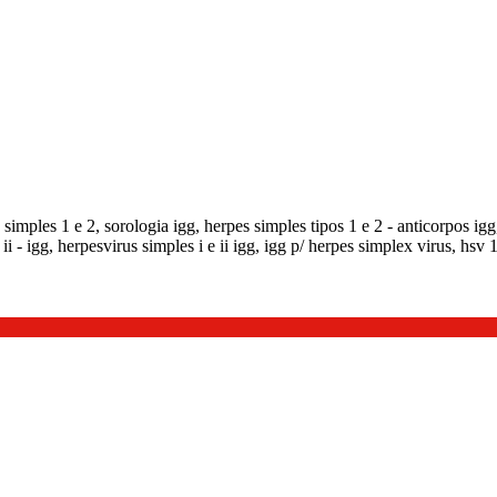
 simples 1 e 2, sorologia igg, herpes simples tipos 1 e 2 - anticorpos igg
e ii - igg, herpesvirus simples i e ii igg, igg p/ herpes simplex virus, hsv 1