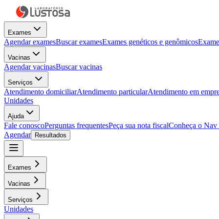
Exames
Agendar exames
Buscar exames
Exames genéticos e genômicos
Exames
Vacinas
Agendar vacinas
Buscar vacinas
Serviços
Atendimento domiciliar
Atendimento particular
Atendimento em empre
Unidades
Ajuda
Fale conosco
Perguntas frequentes
Peça sua nota fiscal
Conheça o Nav
Agendar
Resultados
Exames
Vacinas
Serviços
Unidades