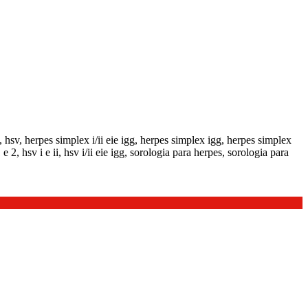
, hsv, herpes simplex i/ii eie igg, herpes simplex igg, herpes simplex
 e 2, hsv i e ii, hsv i/ii eie igg, sorologia para herpes, sorologia para