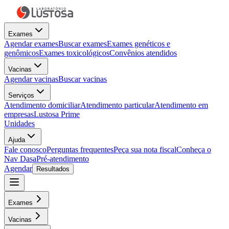
Exames
Agendar exames
Buscar exames
Exames genéticos e
genômicos
Exames toxicológicos
Convênios atendidos
Vacinas
Agendar vacinas
Buscar vacinas
Serviços
Atendimento domiciliar
Atendimento particular
Atendimento em
empresas
Lustosa Prime
Unidades
Ajuda
Fale conosco
Perguntas frequentes
Peça sua nota fiscal
Conheça o
Nav Dasa
Pré-atendimento
Agendar
Resultados
Exames
Vacinas