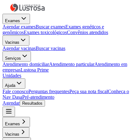
Exames
Agendar exames
Buscar exames
Exames genéticos e
genômicos
Exames toxicológicos
Convênios atendidos
Vacinas
Agendar vacinas
Buscar vacinas
Serviços
Atendimento domiciliar
Atendimento particular
Atendimento em
empresas
Lustosa Prime
Unidades
Ajuda
Fale conosco
Perguntas frequentes
Peça sua nota fiscal
Conheça o
Nav Dasa
Pré-atendimento
Agendar
Resultados
Exames
Vacinas