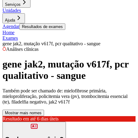
Serviços
Unidades
Ajuda
Agendar
Resultados de exames
Home
Exames
gene jak2, mutação v617f, pcr qualitativo - sangue
Análises clínicas
gene jak2, mutação v617f, pcr
qualitativo - sangue
Também pode ser chamado de:
mielofibrose primária,
mieloproliferação, policitemia vera (pv), trombocitemia essencial
(te), filadelfia negativo, jak2 v617f
Mostrar mais nomes
Resultado em até
6 dias úteis