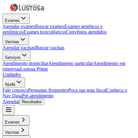
Exames
Agendar exames
Buscar exames
Exames genéticos e
genômicos
Exames toxicológicos
Convênios atendidos
Vacinas
Agendar vacinas
Buscar vacinas
Serviços
Atendimento domiciliar
Atendimento particular
Atendimento em
empresas
Lustosa Prime
Unidades
Ajuda
Fale conosco
Perguntas frequentes
Peça sua nota fiscal
Conheça o
Nav Dasa
Pré-atendimento
Agendar
Resultados
Exames
Vacinas