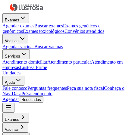
Exames
Agendar exames
Buscar exames
Exames genéticos e
genômicos
Exames toxicológicos
Convênios atendidos
Vacinas
Agendar vacinas
Buscar vacinas
Serviços
Atendimento domiciliar
Atendimento particular
Atendimento em
empresas
Lustosa Prime
Unidades
Ajuda
Fale conosco
Perguntas frequentes
Peça sua nota fiscal
Conheça o
Nav Dasa
Pré-atendimento
Agendar
Resultados
Exames
Vacinas