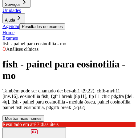
Serviços
Unidades
Ajuda
Agendar
Resultados de exames
Home
Exames
fish - painel para eosinofilia - mo
Análises clínicas
fish - painel para eosinofilia -
mo
Também pode ser chamado de:
bcr-abl1 t(9,22), cbfb-myh11
[inv.16], eosinofilia fish, fgfr1 break [8p11], fip1l1-chic-pdgfra [del.
4q], fish - painel para eosinofilia - medula óssea, painel eosinofilia,
painel fish eosinofilia, pdgrfb break [5q32]
Mostrar mais nomes
Resultado em até
7 dias úteis