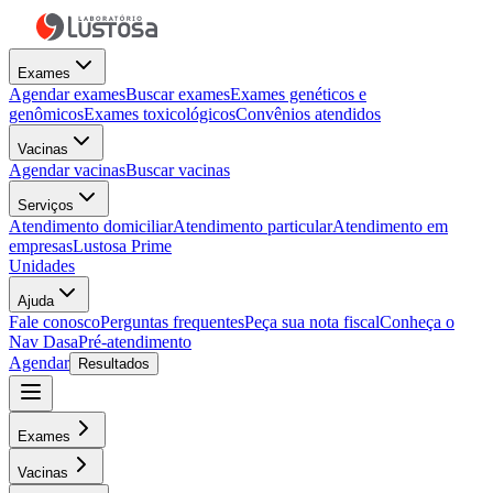
Exames
Agendar exames
Buscar exames
Exames genéticos e
genômicos
Exames toxicológicos
Convênios atendidos
Vacinas
Agendar vacinas
Buscar vacinas
Serviços
Atendimento domiciliar
Atendimento particular
Atendimento em
empresas
Lustosa Prime
Unidades
Ajuda
Fale conosco
Perguntas frequentes
Peça sua nota fiscal
Conheça o
Nav Dasa
Pré-atendimento
Agendar
Resultados
Exames
Vacinas