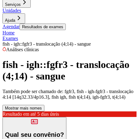
Serviços
Unidades
Ajuda
Agendar
Resultados de exames
Home
Exames
fish - igh::fgfr3 - translocação (4;14) - sangue
Análises clínicas
fish - igh::fgfr3 - translocação
(4;14) - sangue
Também pode ser chamado de:
fgfr3, fish - igh-fgfr3 - translocação
4:14 [14q32.33/4p16.3], fish igh, fish t(4;14), igh-fgfr3, t(4;14)
Mostrar mais nomes
Resultado em até
5 dias úteis
Qual seu convênio?