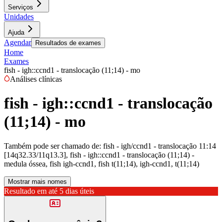
Serviços
Unidades
Ajuda
Agendar
Resultados de exames
Home
Exames
fish - igh::ccnd1 - translocação (11;14) - mo
Análises clínicas
fish - igh::ccnd1 - translocação
(11;14) - mo
Também pode ser chamado de:
fish - igh/ccnd1 - translocação 11:14
[14q32.33/11q13.3], fish - igh::ccnd1 - translocação (11;14) -
medula óssea, fish igh-ccnd1, fish t(11;14), igh-ccnd1, t(11;14)
Mostrar mais nomes
Resultado em até
5 dias úteis