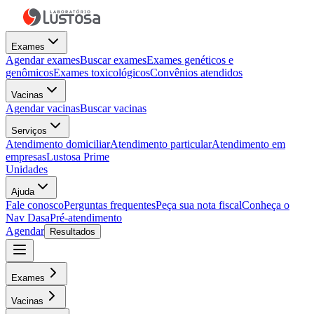
Exames
Agendar exames
Buscar exames
Exames genéticos e
genômicos
Exames toxicológicos
Convênios atendidos
Vacinas
Agendar vacinas
Buscar vacinas
Serviços
Atendimento domiciliar
Atendimento particular
Atendimento em
empresas
Lustosa Prime
Unidades
Ajuda
Fale conosco
Perguntas frequentes
Peça sua nota fiscal
Conheça o
Nav Dasa
Pré-atendimento
Agendar
Resultados
Exames
Vacinas