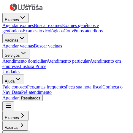
Exames
Agendar exames
Buscar exames
Exames genéticos e
genômicos
Exames toxicológicos
Convênios atendidos
Vacinas
Agendar vacinas
Buscar vacinas
Serviços
Atendimento domiciliar
Atendimento particular
Atendimento em
empresas
Lustosa Prime
Unidades
Ajuda
Fale conosco
Perguntas frequentes
Peça sua nota fiscal
Conheça o
Nav Dasa
Pré-atendimento
Agendar
Resultados
Exames
Vacinas