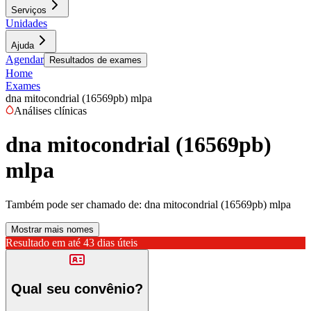
Serviços
Unidades
Ajuda
Agendar
Resultados de exames
Home
Exames
dna mitocondrial (16569pb) mlpa
Análises clínicas
dna mitocondrial (16569pb)
mlpa
Também pode ser chamado de:
dna mitocondrial (16569pb) mlpa
Mostrar mais nomes
Resultado em até
43 dias úteis
Qual seu convênio?